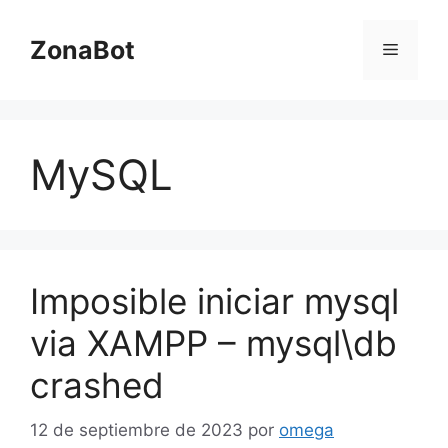
Saltar
al
ZonaBot
Menú
contenido
MySQL
Imposible iniciar mysql
via XAMPP – mysql\db
crashed
12 de septiembre de 2023
por
omega