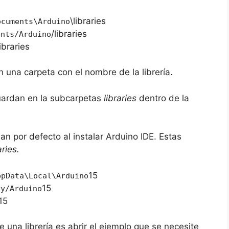
\libraries
ocuments\Arduino
/libraries
ents/Arduino
libraries
n una carpeta con el nombre de la librería.
 guardan en la subcarpetas
libraries
dentro de la
lan por defecto al instalar Arduino IDE. Estas
aries.
15
ppData\Local\Arduino
15
ry/Arduino
15
 una librería es abrir el ejemplo que se necesite