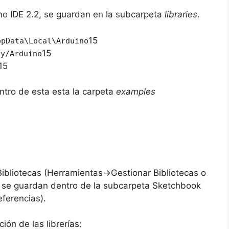
no IDE 2.2, se guardan en la subcarpeta
libraries
.
15
ppData\Local\Arduino
15
ry/Arduino
15
entro de esta esta la carpeta
examples
 Bibliotecas (Herramientas->Gestionar Bibliotecas o
), se guardan dentro de la subcarpeta Sketchbook
eferencias).
ión de las librerías: