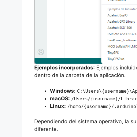
Ejemplos incorporados
: Ejemplos inclui
dentro de la carpeta de la aplicación.
Windows:
C:\Users\{username}\A
macOS:
/Users/{username}/Libra
Linux:
/home/{username}/.arduino
Dependiendo del sistema operativo, la s
diferente.