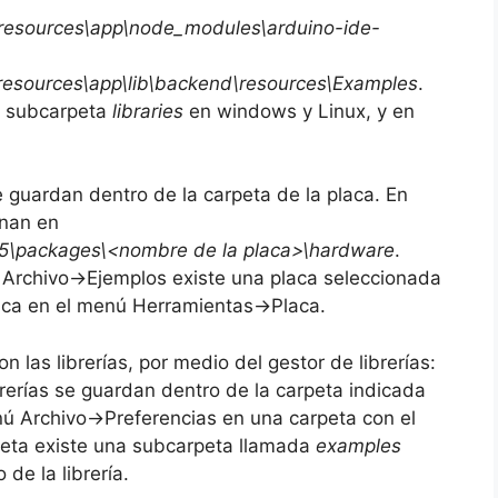
resources\app\node_modules\arduino-ide-
resources\app\lib\backend\resources\Examples
.
la subcarpeta
libraries
en windows y Linux, y en
e guardan dentro de la carpeta de la placa. En
enan en
15\packages\<nombre de la placa>\hardware
.
 Archivo->Ejemplos existe una placa seleccionada
aca en el menú Herramientas->Placa.
on las librerías, por medio del gestor de librerías:
brerías se guardan dentro de la carpeta indicada
ú Archivo->Preferencias en una carpeta con el
rpeta existe una subcarpeta llamada
examples
de la librería.