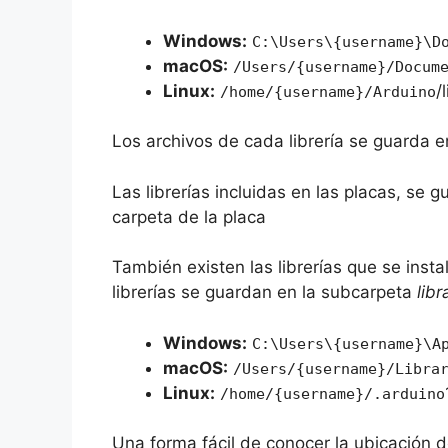
Windows:
C:\Users\{username}\D
macOS:
/Users/{username}/Docum
Linux:
/
/home/{username}/Arduino
Los archivos de cada librería se guarda e
Las librerías incluidas en las placas, se
carpeta de la placa
También existen las librerías que se insta
librerías se guardan en la subcarpeta
libr
Windows:
C:\Users\{username}\A
macOS:
/Users/{username}/Libra
Linux:
/home/{username}/.arduino
Una forma fácil de conocer la ubicación de