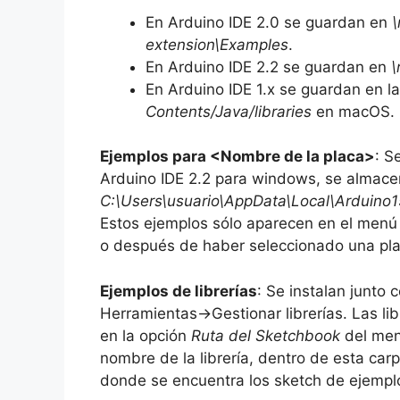
En Arduino IDE 2.0 se guardan en
\
extension\Examples
.
En Arduino IDE 2.2 se guardan en
\
En Arduino IDE 1.x se guardan en 
Contents/Java/libraries
en macOS.
Ejemplos para <Nombre de la placa>
: S
Arduino IDE 2.2 para windows, se almac
C:\Users\usuario\AppData\Local\Arduino
Estos ejemplos sólo aparecen en el menú
o después de haber seleccionado una pl
Ejemplos de librerías
: Se instalan junto c
Herramientas->Gestionar librerías. Las li
en la opción
Ruta del Sketchbook
del men
nombre de la librería, dentro de esta ca
donde se encuentra los sketch de ejemplo 